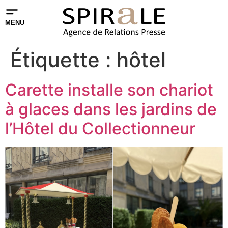
MENU
Étiquette :
hôtel
Carette installe son chariot
à glaces dans les jardins de
l’Hôtel du Collectionneur