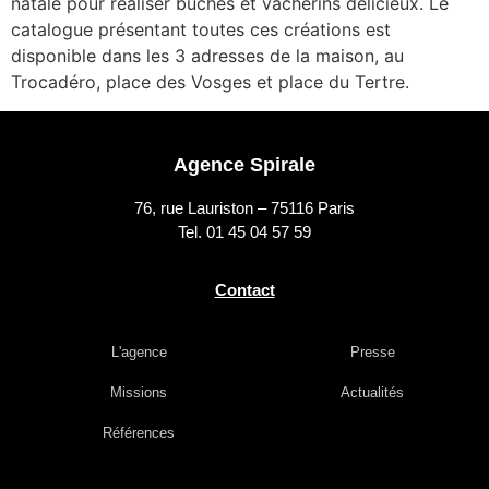
natale pour réaliser bûches et vacherins délicieux. Le
catalogue présentant toutes ces créations est
disponible dans les 3 adresses de la maison, au
Trocadéro, place des Vosges et place du Tertre.
Agence Spirale
76, rue Lauriston – 75116 Paris
Tel. 01 45 04 57 59
Contact
L'agence
Presse
Missions
Actualités
Références