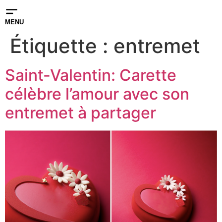
MENU
Étiquette :
entremet
Saint-Valentin: Carette
célèbre l’amour avec son
entremet à partager