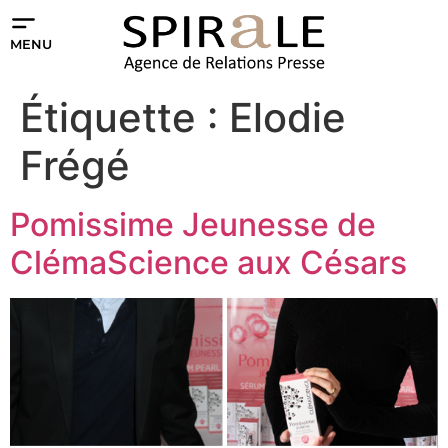
MENU
Étiquette :
Elodie
Frégé
Pomissime Jeunesse de
ClémaScience aux Césars