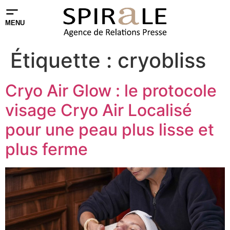
MENU
Étiquette :
cryobliss
Cryo Air Glow : le protocole
visage Cryo Air Localisé
pour une peau plus lisse et
plus ferme