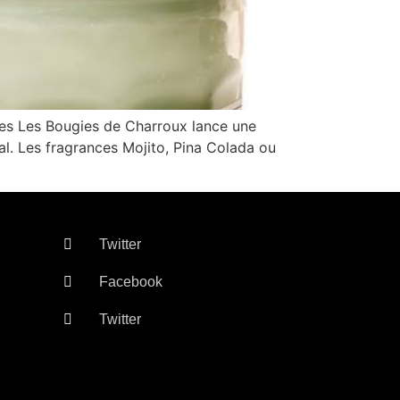
gies Les Bougies de Charroux lance une
al. Les fragrances Mojito, Pina Colada ou
Twitter
Facebook
Twitter