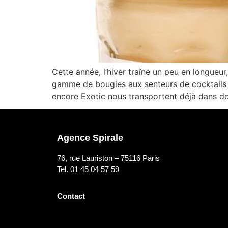
Cette année, l’hiver traîne un peu en longueu
gamme de bougies aux senteurs de cocktails qu
encore Exotic nous transportent déjà dans d
Agence Spirale
76, rue Lauriston – 75116 Paris
Tel. 01 45 04 57 59
Contact