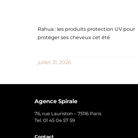
Rahua : les produits protection UV pour
protéger ses cheveux cet été
juillet 31, 2026
Agence Spirale
76, rue Lauriston – 75116 Paris
Tel. 01 45 04 57 59
Contact